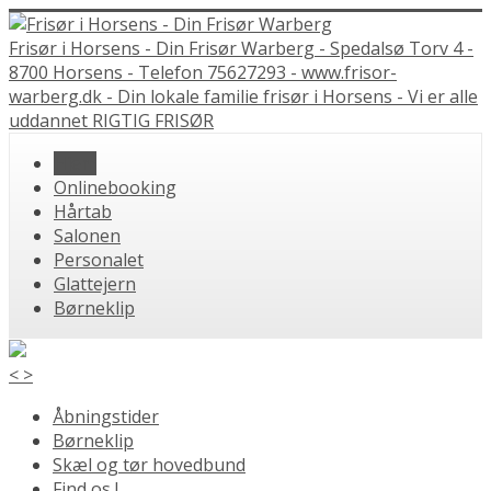
Frisør i Horsens - Din Frisør Warberg - Spedalsø Torv 4 -
8700 Horsens - Telefon 75627293 - www.frisor-
warberg.dk - Din lokale familie frisør i Horsens - Vi er alle
uddannet RIGTIG FRISØR
Hjem
Onlinebooking
Hårtab
Salonen
Personalet
Glattejern
Børneklip
<
>
Åbningstider
Børneklip
Skæl og tør hovedbund
Find os !