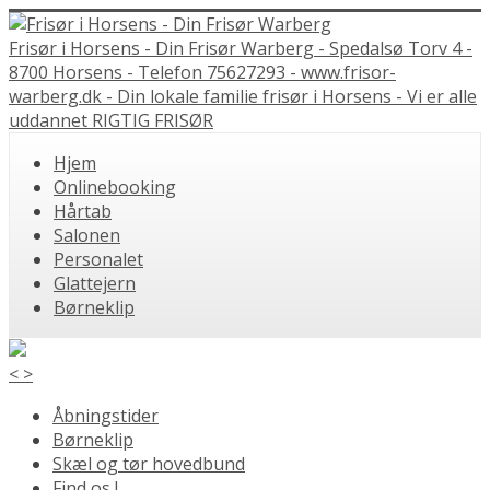
Frisør i Horsens - Din Frisør Warberg - Spedalsø Torv 4 -
8700 Horsens - Telefon 75627293 - www.frisor-
warberg.dk - Din lokale familie frisør i Horsens - Vi er alle
uddannet RIGTIG FRISØR
Hjem
Onlinebooking
Hårtab
Salonen
Personalet
Glattejern
Børneklip
<
>
Åbningstider
Børneklip
Skæl og tør hovedbund
Find os !