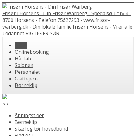
Frisør i Horsens - Din Frisør Warberg - Spedalsø Torv 4 -
8700 Horsens - Telefon 75627293 - www.frisor-
warberg.dk - Din lokale familie frisør i Horsens - Vi er alle
uddannet RIGTIG FRISØR
Hjem
Onlinebooking
Hårtab
Salonen
Personalet
Glattejern
Børneklip
<
>
Åbningstider
Børneklip
Skæl og tør hovedbund
Find os !